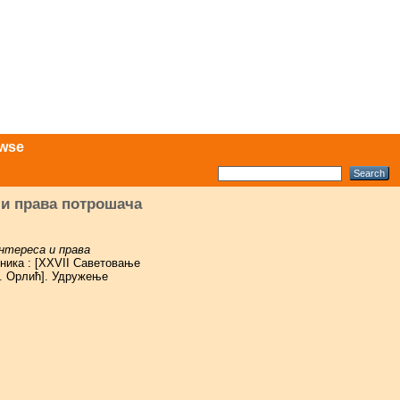
wse
 и права потрошача
нтереса и права
ника : [XXVII Саветовање
В. Орлић]. Удружење