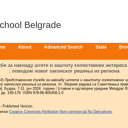
School Belgrade
me
About
Advanced Search
Stats
Bro
бе за накнаду штете и заштиту колективних интереса
: поводом новог законског решења из региона
24)
Представничке тужбе за накнаду штете и заштиту колективних и
г законског решења из региона.
In: Зборник радова са Саветовања прав
, Будва, 7-11. јун 2024. године / [главни и одговорни уредник Миодраг 
 pp. 149-178. ISBN 978-86-905458-1-0
- Published Version
icense
Creative Commons Attribution Non-commercial No Derivatives
.