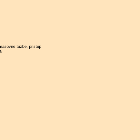
 masovne tužbe, pristup
a