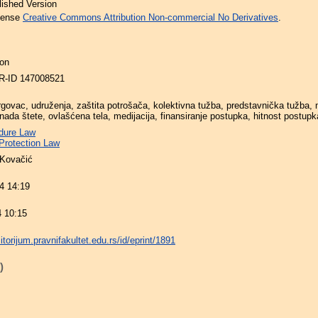
lished Version
icense
Creative Commons Attribution Non-commercial No Derivatives
.
on
-ID 147008521
rgovac, udruženja, zaštita potrošača, kolektivna tužba, predstavnička tužba,
nada štete, ovlašćena tela, medijacija, finansiranje postupka, hitnost postupk
edure Law
rotection Law
 Kovačić
4 14:19
4 10:15
zitorijum.pravnifakultet.edu.rs/id/eprint/1891
)