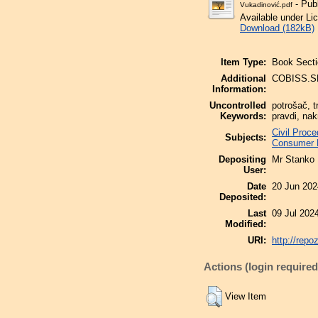
- Pub
Vukadinović.pdf
Available under L
Download (182kB)
Item Type:
Book Secti
Additional
COBISS.SR
Information:
Uncontrolled
potrošač, t
Keywords:
pravdi, nak
Civil Proc
Subjects:
Consumer P
Depositing
Mr Stanko
User:
Date
20 Jun 202
Deposited:
Last
09 Jul 202
Modified:
URI:
http://repo
Actions (login required
View Item