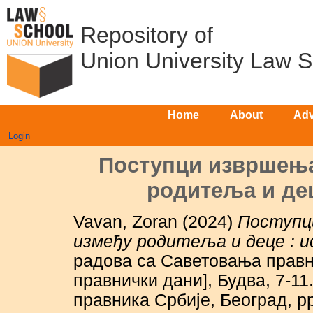
Repository of
Union University Law 
Home
About
Adv
Login
Поступци извршења
родитеља и дец
Vavan, Zoran
(2024)
Поступц
између родитеља и деце : и
радова са Саветовања правн
правнички дани], Будва, 7-11
правника Србије, Београд, p