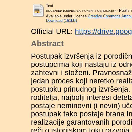
Text
- Publish
ПОСТУПЦИ ИЗВРШЕЊА У ОКВИРУ ОДНОСА.pdf
Available under License
Creative Commons Attribu
Download (161kB)
Official URL:
https://drive.go
Abstract
Postupak izvršenja iz porodič
postupcima koji nastaju iz odn
zahtevni i složeni. Pravnos
jedan proces koji neretko real
postupku prinudnog izvršenja
roditelja, najbolji interesi de
postaje neminovni (i nevin) uč
postupak tako postaje brana int
realizacije garantovanih porod
reči o istorijskom toku razvoja