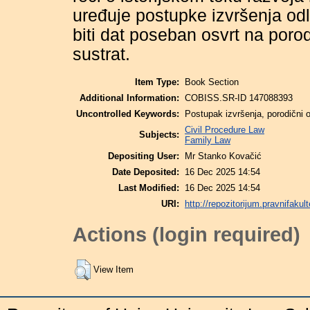
uređuje postupke izvršenja odlu
biti dat poseban osvrt na porod
sustrat.
Item Type:
Book Section
Additional Information:
COBISS.SR-ID 147088393
Uncontrolled Keywords:
Postupak izvršenja, porodični 
Civil Procedure Law
Subjects:
Family Law
Depositing User:
Mr Stanko Kovačić
Date Deposited:
16 Dec 2025 14:54
Last Modified:
16 Dec 2025 14:54
URI:
http://repozitorijum.pravnifakult
Actions (login required)
View Item