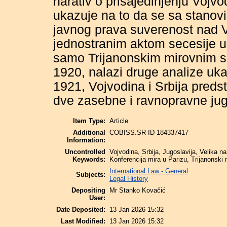
narativ o prisajedinjenju Vojvo
ukazuje na to da se sa stano
javnog prava suverenost nad V
jednostranim aktom secesije u
samo Trijanonskim mirovnim s
1920, nalazi druge analize uk
1921, Vojvodina i Srbija predst
dve zasebne i ravnopravne jug
Item Type:
Article
Additional
COBISS.SR-ID 184337417
Information:
Uncontrolled
Vojvodina, Srbija, Jugoslavija, Velika 
Keywords:
Konferencija mira u Parizu, Trijanonski
International Law - General
Subjects:
Legal History
Depositing
Mr Stanko Kovačić
User:
Date Deposited:
13 Jan 2026 15:32
Last Modified:
13 Jan 2026 15:32