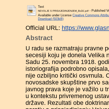
Text
- Published V
NEVOLJE S PRISAJEDINJENJEM_Božić.pdf
Available under License
Creative Commons Attribu
Download (503kB)
Official URL:
https://www.glasn
Abstract
U radu se razmatraju pravne p
secesiji koju je donela Velik
Sadu 25. novembra 1918. godi
istoriografija podrobno opisala
nije ozbiljno kritički osvrnula.
novosadske skupštine prvo sa
javnog prava koje je važilo u 
u kontekstu privremenog usta
države. Rezultati obe doktrin