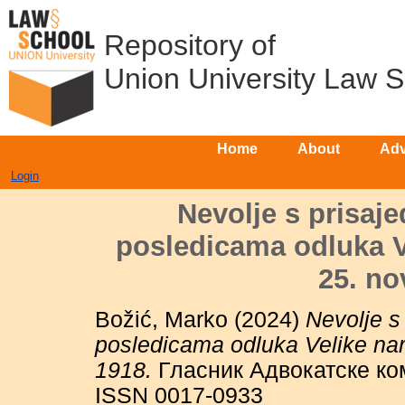
Repository of
Union University Law 
Home
About
Adv
Login
Nevolje s prisaje
posledicama odluka V
25. n
Božić, Marko
(2024)
Nevolje s
posledicama odluka Velike na
1918.
Гласник Адвокатске комо
ISSN 0017-0933