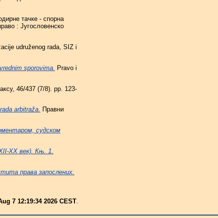
одирне тачке - спорна
право : Југословенско
acije udruženog rada, SIZ i
ivrednim sporovima.
Pravo i
су, 46/437 (7/8). pp. 123-
rada arbitraža.
Правни
коментаром, судском
II-XX век). Књ. 1.
тита права запослених.
 Aug 7 12:19:34 2026 CEST
.