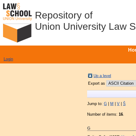
Repository of
Union University Law 
Ho
Login
Up a level
Export as
Jump to:
G
|
M
|
V
|
Š
Number of items:
16
.
G