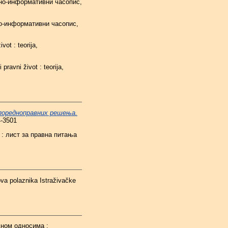
чно-информативни часопис,
но-информативни часопис,
vot : teorija,
 pravni život : teorija,
поредноправних решења.
4-3501
: лист за правна питања
va polaznika Istraživačke
дном односима :