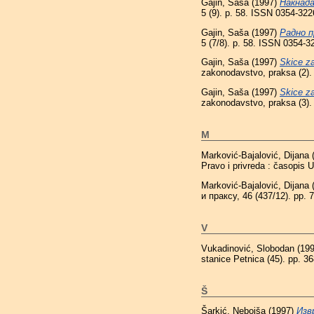
Gajin, Saša
(1997)
Накнада
5 (9). p. 58. ISSN 0354-322
Gajin, Saša
(1997)
Радно п
5 (7/8). p. 58. ISSN 0354-3
Gajin, Saša
(1997)
Skice za
zakonodavstvo, praksa (2).
Gajin, Saša
(1997)
Skice za
zakonodavstvo, praksa (3).
M
Marković-Bajalović, Dijana
Pravo i privreda : časopis 
Marković-Bajalović, Dijana
и праксу, 46 (437/12). pp.
V
Vukadinović, Slobodan
(19
stanice Petnica (45). pp. 
Š
Šarkić, Nebojša
(1997)
Изв