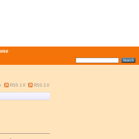
wse
m
RSS 1.0
RSS 2.0