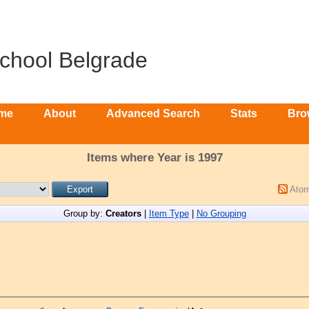
School Belgrade
me
About
Advanced Search
Stats
Bro
Items where Year is 1997
Ato
Group by:
Creators
|
Item Type
|
No Grouping