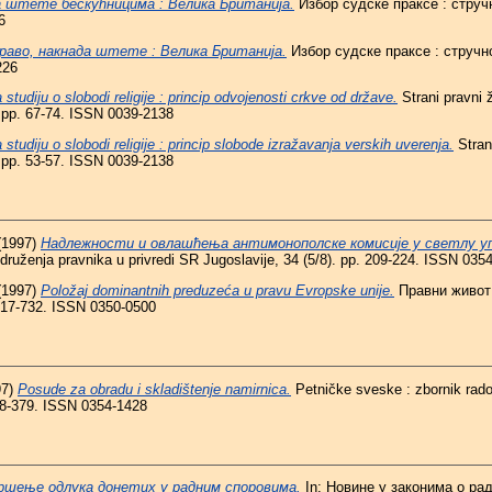
 штете бескућницима : Велика Британија.
Избор судске праксе : стру
6
раво, накнада штете : Велика Британија.
Избор судске праксе : струч
226
 studiju o slobodi religije : princip odvojenosti crkve od države.
Strani pravni ži
 pp. 67-74. ISSN 0039-2138
 studiju o slobodi religije : princip slobode izražavanja verskih uverenja.
Strani
 pp. 53-57. ISSN 0039-2138
(1997)
Надлежности и овлашћења антимонополске комисије у светлу у
Udruženja pravnika u privredi SR Jugoslavije, 34 (5/8). pp. 209-224. ISSN 035
(1997)
Položaj dominantnih preduzeća u pravu Evropske unije.
Правни живот 
 717-732. ISSN 0350-0500
97)
Posude za obradu i skladištenje namirnica.
Petničke sveske : zbornik rado
368-379. ISSN 0354-1428
ршење одлука донетих у радним споровима.
In: Новине у законима о ра