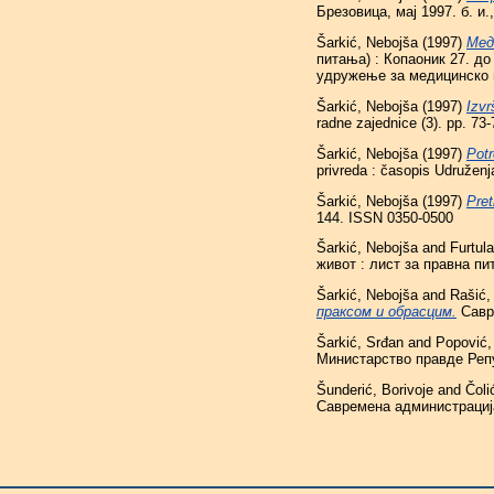
Брезовица, мај 1997. б. и.,
Šarkić, Nebojša
(1997)
Мед
питања) : Копаоник 27. до
удружење за медицинско п
Šarkić, Nebojša
(1997)
Izvr
radne zajednice (3). pp. 7
Šarkić, Nebojša
(1997)
Potr
privreda : časopis Udruženj
Šarkić, Nebojša
(1997)
Pret
144. ISSN 0350-0500
Šarkić, Nebojša
and
Furtul
живот : лист за правна пит
Šarkić, Nebojša
and
Rašić,
праксом и обрасцим.
Савр
Šarkić, Srđan
and
Popović,
Министарство правде Репу
Šunderić, Borivoje
and
Čoli
Савремена администрациј