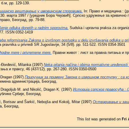
 б.м, pp. 129-139.
ицинско вештачење у имовинским споровима.
In: Право и медицина : (д
 30. марта 1997 / [уредник Бора Чејовић]. Српско удружење за кривично 
раво, Београд, pp. 79-88.
šenje odluka donetih u radnim sporovima.
Sudska i upravna praksa za organiz
3-77. ISSN 0352-1419
eba reformisanja Zakona o izvršnom postupku u delu izvršavanja odluka u pr
a pravnika u privredi SR Jugoslavije, 34 (5/8). pp. 511-522. ISSN 0354-3501
hodne mere i privremene mere.
Правни живот : лист за правна питања и прак
a-Đorđević, Milanka
(1997)
Neka pitanja načina i obima normativne uređenosti 
ања и праксу, 46 (437/12). pp. 267-280. ISSN 0350-0500
 Dragan
(1997)
Приручник за примену Закона о извршном поступку : са 
емена администрација, Београд.
 Dragoljub M.
and
Nikolić, Dragan K.
(1997)
Историја српског правосуђа : (X
блике Србије, Београд.
ć, Borisav
and
Šarkić, Nebojša
and
Kokolj, Mitar
(1997)
Остваривање и заш
а, Београд.
This list was generated on
Fri