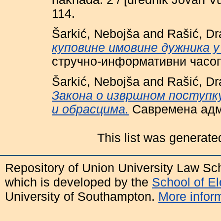
114.
Šarkić, Nebojša
and
Rašić, D
куповине имовине дужника у
стручно-информативни часопис
Šarkić, Nebojša
and
Rašić, D
Закона о извршном поступк
и обрасцима.
Савремена адми
This list was generat
Repository of Union University Law Sc
which is developed by the
School of E
University of Southampton.
More inform