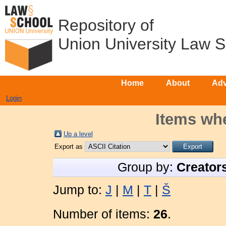
Repository of
Union University Law 
Home
About
Adv
Login
Items whe
Up a level
Export as
Group by:
Creator
Jump to:
J
|
M
|
T
|
Š
Number of items:
26
.