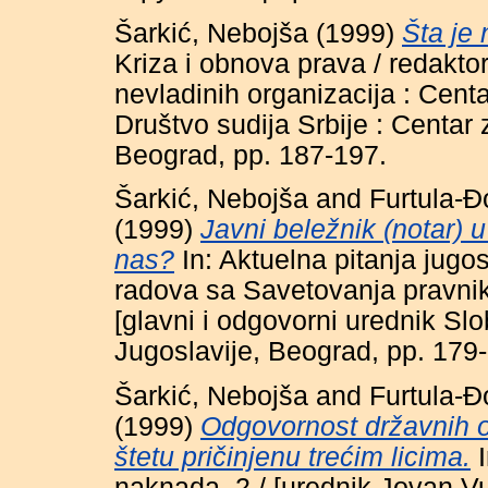
Šarkić, Nebojša
(1999)
Šta je
Kriza i obnova prava / redakto
nevladinih organizacija : Centa
Društvo sudija Srbije : Centar 
Beograd, pp. 187-197.
Šarkić, Nebojša
and
Furtula-Đ
(1999)
Javni beležnik (notar) 
nas?
In: Aktuelna pitanja jug
radova sa Savetovanja pravnik
[glavni i odgovorni urednik Sl
Jugoslavije, Beograd, pp. 179
Šarkić, Nebojša
and
Furtula-Đ
(1999)
Odgovornost državnih or
štetu pričinjenu trećim licima.
I
naknada. 2 / [urednik Jovan V