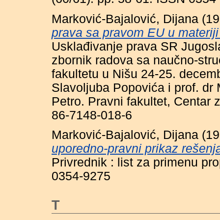
Marković-Bajalović, Dijana
(19
prava sa pravom EU u materij
Usklađivanje prava SR Jugosla
zbornik radova sa naučno-st
fakultetu u Nišu 24-25. decemb
Slavoljuba Popovića i prof. dr
Petro. Pravni fakultet, Centar 
86-7148-018-6
Marković-Bajalović, Dijana
(19
uporedno-pravni prikaz rešenj
Privrednik : list za primenu pr
0354-9275
T