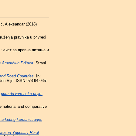
ić, Aleksandar
(2018)
ruženja pravnika u privredi
: лист за правна питања и
ih Američkih Država.
Strani
and Road Countries.
In:
den Rijn. ISBN 978-94-035-
putu do Evropske unije.
ernational and comparative
 marketing komuniciranje.
res in Yugoslav Rural