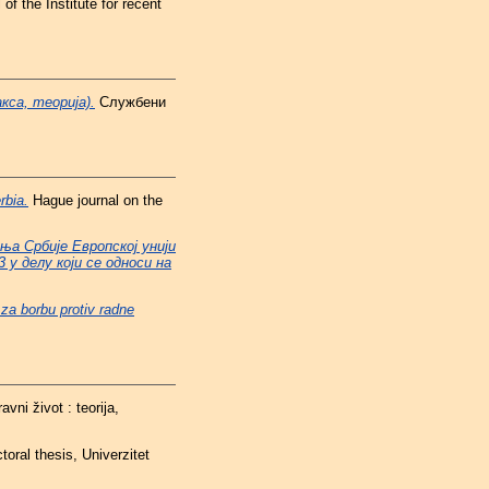
 of the Institute for recent
кса, теорија).
Службени
rbia.
Hague journal on the
а Србије Европској унији
у делу који се односи на
 za borbu protiv radne
avni život : teorija,
oral thesis, Univerzitet