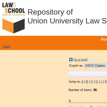
Repository of
Union University Law 
Ho
Login
Up a level
Export as
Jump to:
A
|
B
|
C
|
G
|
J
|
K
Number of items:
88
.
A