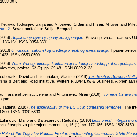
81088-00-5
d
Petrović Todosijev, Sanja
and
Milošević, Srđan
and
Pisari, Milovan
and
Milet
rbe. 2.
Savez antifašista Srbije, Beograd.
(2018)
Појам споразума у праву конкуренције.
Pravo i privreda : časopis Ud
pp. 136-154. ISSN 0354-3501
(2018)
O nužnosti zakonskog uređenja kreditnog izveštavanja.
Правни живот 
07-423. ISSN 0350-0500
(2018)
Vertikalna ograničenja konkurencije u teoriji i sudskoj praksi Sjedinjen
onodavstvo, praksa, 62 (2). pp. 29-48. ISSN 0039-2138
echowski, David
and
Tiutiuriukov, Vladimir
(2018)
Tax Treaties Between Belt 
hina’ s Belt and Road Initiative. Wolters Kluwer Law & Business, Alphen aan 
c, Tara
and
Jerinić, Jelena
and
Antonijević, Milan
(2018)
Promene Ustava na 
ograd.
, Tatjana
(2018)
The applicability of the ECHR in contested territories.
The int
779-800. ISSN 0020-5893
Lukinović, Mario
and
Baltezarević, Radoslav
(2018)
Lični brend i integrisano
odni časopis za primenjenu ekonomiju, 15 (1). pp. 177-186. ISSN 1820-3159
 Role of the Yugoslav Popular Front in Implementing Communist-Style Measu