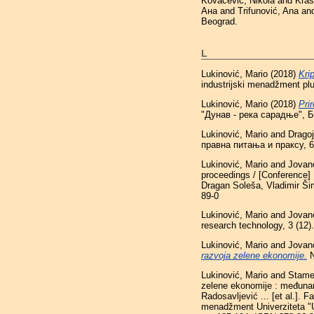
Kovačević, Nikola
and
Kras
Ана
and
Trifunović, Ana
an
Beograd.
L
Lukinović, Mario
(2018)
Kri
industrijski menadžment pl
Lukinović, Mario
(2018)
Pri
"Дунав - река сарадње", Б
Lukinović, Mario
and
Dragoj
правна питања и праксу, 6
Lukinović, Mario
and
Jovan
proceedings / [Conference] 
Dragan Soleša, Vladimir Š
89-0
Lukinović, Mario
and
Jovan
research technology, 3 (12
Lukinović, Mario
and
Jovan
razvoja zelene ekonomije.
N
Lukinović, Mario
and
Stame
zelene ekonomije : međunar
Radosavljević ... [et al.]. F
menadžment Univerziteta "U