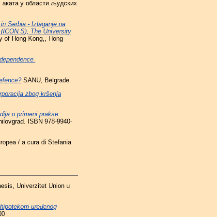
х аката у области људских
in Serbia - Izlaganje na
w (ICON.S), The University
ty of Hong Kong,, Hong
Independence.
Defence?
SANU, Belgrade.
rporacija zbog kršenja
dija o primeni prakse
ilovgrad. ISBN 978-9940-
ropea / a cura di Stefania
esis, Univerzitet Union u
 hipotekom uređenog
00