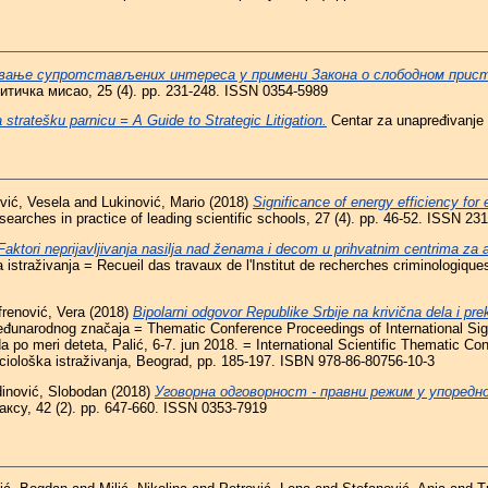
вање супротстављених интереса у примени Закона о слободном прист
тичка мисао, 25 (4). pp. 231-248. ISSN 0354-5989
 stratešku parnicu = A Guide to Strategic Litigation.
Centar za unapređivanje 
vić, Vesela
and
Lukinović, Mario
(2018)
Significance of energy efficiency for 
earches in practice of leading scientific schools, 27 (4). pp. 46-52. ISSN 23
Faktori neprijavljivanja nasilja nad ženama i decom u prihvatnim centrima za az
 istraživanja = Recueil das travaux de l'Institut de recherches criminologiques
renović, Vera
(2018)
Bipolarni odgovor Republike Srbije na krivična dela i pre
đunarodnog značaja = Thematic Conference Proceedings of International Sig
 po meri deteta, Palić, 6-7. jun 2018. = International Scientific Thematic Con
sociološka istraživanja, Beograd, pp. 185-197. ISBN 978-86-80756-10-3
inović, Slobodan
(2018)
Уговорна одговорност - правни режим у упоредно
ксу, 42 (2). pp. 647-660. ISSN 0353-7919