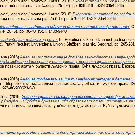
nović, Mario
and
Jovanović, Larisa
(2018)
Ekološki problemi u Srbiji i uloga 
o-stručni i informativni časopis, 25 (92). pp. 839-846. ISSN 0354-3285
nović, Mario
and
Jovanović, Larisa
(2018)
Ekonomski instrumenti za zaštitu ži
ručni i informativni časopis, 25 (91). pp. 676-682. ISSN 0354-3285
ka konferenca - partnerstvo države in družine v primerih nasilja nad otroki.
OD
ije, 20 (3). pp. 36-40. ISSN 1408-9440
 nad vršenjem roditeljskog prava.
In: Porodični zakon - dvanaest godina posle /
ć. Pravni fakultet Univerziteta Union : Službeni glasnik, Beograd, pp. 265-2
lena
(2018)
Анализа имплементације домаћег законодавства, међународ
рда међународног права у остваривању породичноправне и социјалне
 правних аката у области људских права. Кућа људских права, Београд,
lena
(2018)
Анализа проблема у заштити најбољег интереса детета у 
n: Зборник стручних анализа правних аката у области људских права. К
N 978-86-900623-0-0
elena
(2018)
Упоредноправна анализа правног оквира за спровођење наче
 Републици Србији и државама чији образовни системи почивају на нач
учних анализа правних аката у области људских права. Кућа људских пра
етничко правосуђе и заштита деце жртава кривичних дела, деце жрта