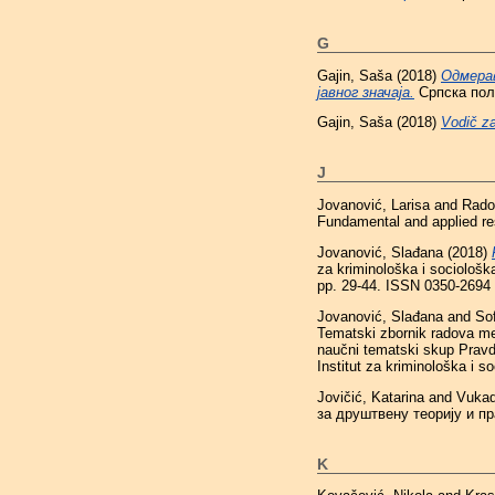
G
Gajin, Saša
(2018)
Одмера
јавног значаја.
Српска поли
Gajin, Saša
(2018)
Vodič za
J
Jovanović, Larisa
and
Rado
Fundamental and applied res
Jovanović, Slađana
(2018)
za kriminološka i sociološka
pp. 29-44. ISSN 0350-2694
Jovanović, Slađana
and
Sof
Tematski zbornik radova me
naučni tematski skup Pravda
Institut za kriminološka i 
Jovičić, Katarina
and
Vukad
за друштвену теорију и пра
K