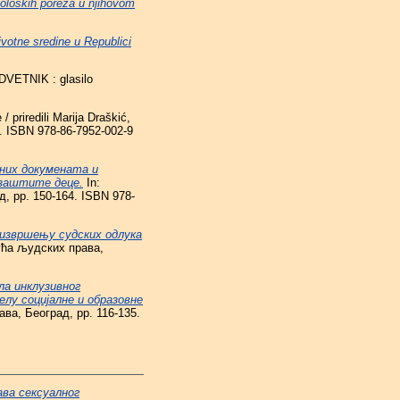
ekoloških poreza u njihovom
votne sredine u Republici
VETNIK : glasilo
 priredili Marija Draškić,
81. ISBN 978-86-7952-002-9
них докумената и
 заштите деце.
In:
 pp. 150-164. ISBN 978-
извршењу судских одлука
ућа људских права,
ла инклузивног
елу социјалне и образовне
ва, Београд, pp. 116-135.
ва сексуалног