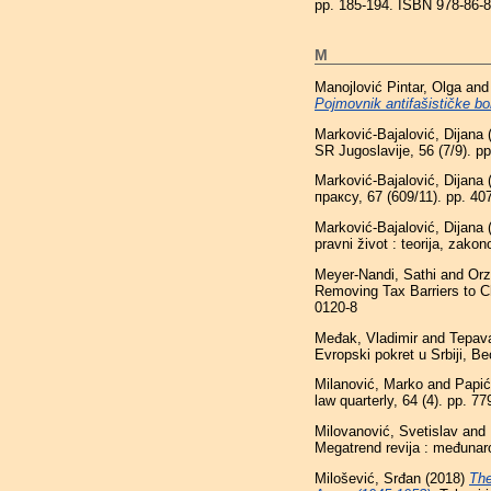
pp. 185-194. ISBN 978-86-
M
Manojlović Pintar, Olga
an
Pojmovnik antifašističke bo
Marković-Bajalović, Dijana
SR Jugoslavije, 56 (7/9). 
Marković-Bajalović, Dijana
праксу, 67 (609/11). pp. 4
Marković-Bajalović, Dijana
pravni život : teorija, zak
Meyer-Nandi, Sathi
and
Orz
Removing Tax Barriers to C
0120-8
Međak, Vladimir
and
Tepava
Evropski pokret u Srbiji, Be
Milanović, Marko
and
Papić
law quarterly, 64 (4). pp. 
Milovanović, Svetislav
and
Megatrend revija : međunar
Milošević, Srđan
(2018)
The