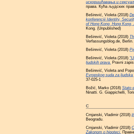
искоришћавања и сексуал
права. Кућа људских права
Beširević, Violeta
(2018)
De
konferenciji Identity, Secu
of Hong Kong, Hong Kong, J
Kong. (Unpublished)
Beširević, Violeta
(2018)
Th
Verfassungsblog.de, Berlin.
Beširević, Violeta
(2018)
Pi
Beširević, Violeta
(2018)
"U
ljudskih prava.
Pravni zapisi
Beširević, Violeta
and
Popo
Evropskog suda za ljudska
37-025-1
Božić, Marko
(2018)
Stato e
Ninatti. G. Giappichelli, T
C
Crnjanski, Vladimir
(2018)
И
Beogradu.
Crnjanski, Vladimir
(2018)
O
Zakonom o hipoteci.
Правни