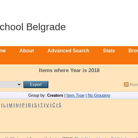
School Belgrade
me
About
Advanced Search
Stats
Bro
Items where Year is 2018
Ato
Group by:
Creators
|
Item Type
|
No Grouping
|
L
|
M
|
N
|
P
|
R
|
S
|
T
|
V
|
Č
|
Š