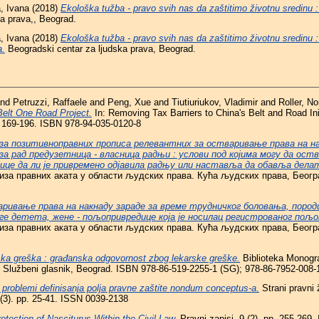
a, Ivana
(2018)
Ekološka tužba - pravo svih nas da zaštitimo životnu sredinu 
a prava,, Beograd.
a, Ivana
(2018)
Ekološka tužba - pravo svih nas da zaštitimo životnu sredinu :
a.
Beogradski centar za ljudska prava, Beograd.
nd
Petruzzi, Raffaele
and
Peng, Xue
and
Tiutiuriukov, Vladimir
and
Roller, No
Belt One Road Project.
In: Removing Tax Barriers to China's Belt and Road In
. 169-196. ISBN 978-94-035-0120-8
за позитивноправних прописа релевантних за остваривање права на на
а рад предузетница - власница радњи : услови под којима могу да оств
нице да ли је привремено одјавила радњу или наставља да обавља дела
иза правних аката у области људских права. Кућа људских права, Београ
ривање права на накнаду зараде за време трудничког боловања, поро
ге детета, жене - пољопривредице која је носилац регистрованог пољ
иза правних аката у области људских права. Кућа људских права, Београ
ka greška : građanska odgovornost zbog lekarske greške.
Biblioteka Monograf
 : Službeni glasnik, Beograd. ISBN 978-86-519-2255-1 (SG); 978-86-7952-008-1
 problemi definisanja polja pravne zaštite nondum conceptus-a.
Strani pravni ž
(3). pp. 25-41. ISSN 0039-2138
otection of Nasciturus Within the Civil Law.
Pravni zapisi, 9 (2). pp. 255-269