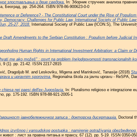
ног злостављања и деце сведока.
In: Зборник стручних анализа правни
, Београд, pp. 254-264. ISBN 978-86-900623-0-0
terrence or Deference? - The Constitutional Court under the Rise of Populism 
rity, Democracy: Challenges for Public Law, International Society of Public La
un, 25-27, 2018.
International Society of Public Law (ICON.S), The Universi
e Draft Amendments to the Serbian Constitution : Populism before Judicial 
geonholing Human Rights in International Investment Arbitration: a Claim or 
hvati me ako možeš" : osvrt na problem (ne)odgovornosti transnacionalnih ko
, 9 (1). pp. 21-42. ISSN 2217-2815
vić, Dragoljub M.
and
Leskoviku, Migena
and
Marinković, Tanasije
(2018)
Stu
 prava u upravnim sporovima.
Regionalna škola za javnu upravu - ReSPA, Dan
 chiesa nei paesi dell'ex-Jugoslavia.
In: Pluralismo religioso e integrazione eu
orino, pp. 175-192. ISBN 978-88-921-2005-1
звршност јавнобележничког записа : докторска дисертација.
Doctoral th
dnos izvršnog i vansudskog postupka : namirenje potraživanja obezbeđenog
 живот : лист за правна питања и праксу, 67 (12). pp. 5-19. ISSN 0350-05