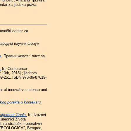
rifunović, Ana
and
Тркуља,
ntar za ljudska prava,
avački centar za
ародни научни форум
a.
Правни живот : лист за
.
In: Conference
10th, 2018] ; [editors
39-251. ISBN 978-86-87619-
nal of innovative science and
kog porekla u kontekstu
agement Goals.
In: Izazovi
urednici Života
t za strateški i operativni
RS "ECOLOGICA", Beograd,