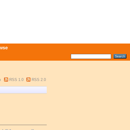
wse
m
RSS 1.0
RSS 2.0