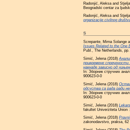
Radonjić, Aleksa
and
Stjelj
Beogradski centar za ljudsk
Radonjić, Aleksa
and
Stjelj
organizacije civilnog društv
S
Screpante, Mirna Solange
a
Issues Related to the One 
Publ., The Netherlands, pp
Simić, Jelena
(2018)
Анали
привремене спречености з
накнаде зависно од чиње
In: Зборник стручних анал
900623-0-0
Simić, Jelena
(2018)
Оства
одсуства са рада ради не
In: Зборник стручних анал
900623-0-0
Simić, Jelena
(2018)
Lekars
fakultet Univerziteta Union
Simić, Jelena
(2018)
Pravni
zakonodavstvo, praksa, 62 
Simić, Jelena
(2018)
The Pr