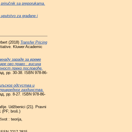
: priručnik sa preporukama.
 uputstvo za građane i
rbert
(2018)
Transfer Pricing
itiative. Kluwer Academic
кнаду зараде за време
аре ово право : висина
тност преко пословође.
д, pp. 30-38. ISBN 978-86-
диљског одсуства и
опривредног газдинства.
д, pp. 8-27. ISBN 978-86-
ije. Udžbenici (21). Pravni
 (PF; broš.)
ivot : teorija,
. ISSN 2217-2815