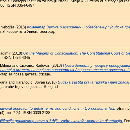
torije : časopis Instituta za noviju istoriju Srbije = Currents of history : journal
63-86. ISSN 0354-6497
 Nebojša
(2018)
Коментар Закона о извршењу и обезбеђењу : (судска пра
т Универзитета Унион, Београд.
ladimir
(2018)
On the Margins of Consolidation: The Constitutional Court of Se
82. ISSN 1876-4045
 Milena
and
Cicvarić, Radovan
(2018)
Права детета у процесу придруживањ
ештај о имплементацији активности из Акционог плана за поглавље 23 
тар за права детета, Ужице.
ovana
and
Karanović, Jovan
(2018)
Sudska zaštita prava radnika i njen značaj
a protiv trgovine ljudima, Beograd.
avioral approach to unfair terms and conditions in EU consumer law.
Strani pr
(4). pp. 7-24. ISSN 0039-2138
ifikacija građanskog prava u Srbiji - zašto i kako? : doktorska disertacija.
Doct