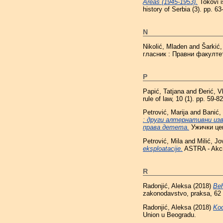
Areas (1945-1953).
Tokovi is
history of Serbia (3). pp. 
N
Nikolić, Mladen
and
Šarkić,
гласник : Правни факулте
P
Papić, Tatjana
and
Đerić, V
rule of law, 10 (1). pp. 59-
Petrović, Marija
and
Banić,
: други алтернативни изв
права детета.
Ужички цен
Petrović, Mila
and
Milić, J
eksploatacije.
ASTRA - Akcij
R
Radonjić, Aleksa
(2018)
Beh
zakonodavstvo, praksa, 62 
Radonjić, Aleksa
(2018)
Kod
Union u Beogradu.