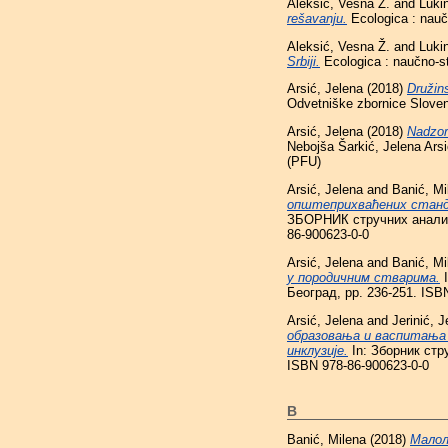
Aleksić, Vesna Ž.
and
Luki
rešavanju.
Ecologica : naučn
Aleksić, Vesna Ž.
and
Luki
Srbiji.
Ecologica : naučno-st
Arsić, Jelena
(2018)
Družins
Odvetniške zbornice Sloven
Arsić, Jelena
(2018)
Nadzor
Nebojša Šarkić, Jelena Arsi
(PFU)
Arsić, Jelena
and
Banić, Mi
општеприхваћених станда
ЗБОРНИК стручних анализа
86-900623-0-0
Arsić, Jelena
and
Banić, Mi
у породичним стварима.
I
Београд, pp. 236-251. ISB
Arsić, Jelena
and
Jerinić, J
образовања и васпитања у
инклузије.
In: Зборник стр
ISBN 978-86-900623-0-0
B
Banić, Milena
(2018)
Малол