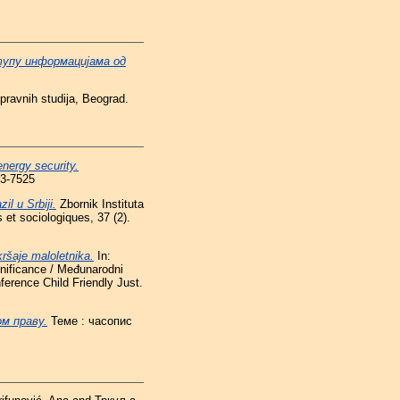
упу информацијама од
pravnih studija, Beograd.
energy security.
13-7525
il u Srbiji.
Zbornik Instituta
 et sociologiques, 37 (2).
kršaje maloletnika.
In:
nificance / Međunarodni
ference Child Friendly Just.
м праву.
Теме : часопис