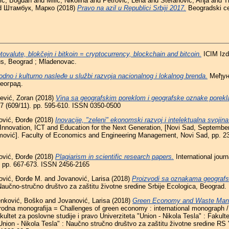
ić, Bogdan
and
Milić, Nikolina
and
Petrović, Lena
and
Stefanović, Anja
and
T
d
Штамбук, Марко
(2018)
Pravo na azil u Republici Srbiji 2017.
Beogradski ce
ptovalute, blokčejn i bitkoin = cryptocurrency, blockchain and bitcoin.
ICIM Izd
us, Beograd ; Mladenovac.
rodno i kulturno nasleđe u službi razvoja nacionalnog i lokalnog brenda.
Међун
еоград.
ević, Zoran
(2018)
Vina sa geografskim poreklom i geografske oznake porekl
7 (609/11). pp. 595-610. ISSN 0350-0500
ović, Đorđe
(2018)
Inovacije, "zeleni" ekonomski razvoj i intelektualna svojina
Innovation, ICT and Education for the Next Generation, [Novi Sad, September 
imović]. Faculty of Economics and Engineering Management, Novi Sad, pp. 2
ović, Đorđe
(2018)
Plagiarism in scientific research papers.
International jour
). pp. 667-673. ISSN 2456-2165
ović, Đorđe M.
and
Jovanović, Larisa
(2018)
Proizvodi sa oznakama geografs
aučno-stručno društvo za zaštitu životne sredine Srbije Ecologica, Beograd.
nković, Boško
and
Jovanović, Larisa
(2018)
Green Economy and Waste Man
odna monografija = Challenges of green economy : international monograph / 
akultet za poslovne studije i pravo Univerziteta "Union - Nikola Tesla" : Fakulte
nion - Nikola Tesla" : Naučno stručno društvo za zaštitu životne sredine 