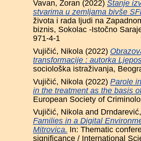
Vavan, Zoran
(2022)
Stanje i
stvarima u zemljama bivše SF
života i rada ljudi na Zapadno
biznis, Sokolac -Istočno Sara
971-4-1
Vujičić, Nikola
(2022)
Obrazova
transformacije : autorka Ljeposa
sociološka istraživanja, Beogr
Vujičić, Nikola
(2022)
Parole i
in the treatment as the basis of
European Society of Criminolo
Vujičić, Nikola
and
Drndarević,
Families in a Digital Environ
Mitrovica.
In: Thematic confere
significance / International S