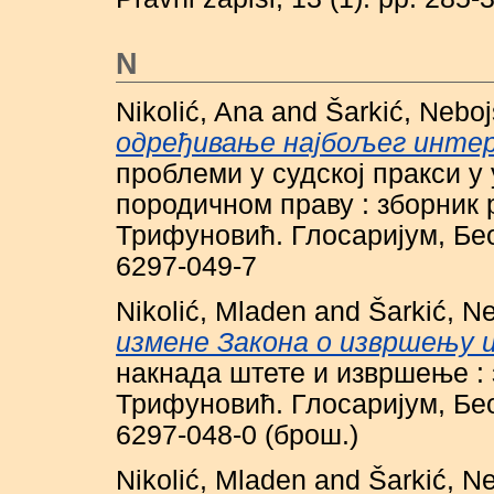
N
Nikolić, Ana
and
Šarkić, Nebo
одређивање најбољег инте
проблеми у судској пракси у
породичном праву : зборник 
Трифуновић. Глосаријум, Бео
6297-049-7
Nikolić, Mladen
and
Šarkić, N
измене Закона о извршењу 
накнада штете и извршење : 
Трифуновић. Глосаријум, Бео
6297-048-0 (брош.)
Nikolić, Mladen
and
Šarkić, N