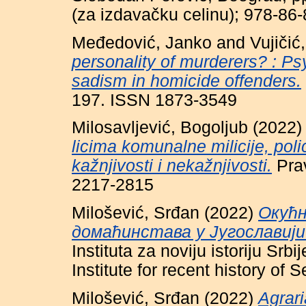
(za izdavačku celinu); 978-86-
Međedović, Janko
and
Vujičić
personality of murderers? : P
sadism in homicide offenders.
197. ISSN 1873-3549
Milosavljević, Bogoljub
(2022
licima komunalne milicije, poli
kažnjivosti i nekažnjivosti.
Prav
2217-2815
Milošević, Srđan
(2022)
Окућн
домаћинстава у Југославији
Instituta za noviju istoriju Srbi
Institute for recent history of
Milošević, Srđan
(2022)
Agrari