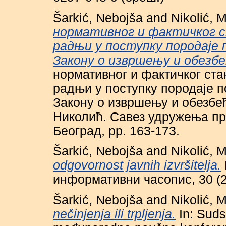
Šarkić, Nebojša
and
Nikolić, 
нормативног и фактичког 
радњи у поступку породаје
Закону о извршењу и обезб
нормативног и фактичког ст
радњи у поступку породаје 
Закону о извршењу и обезбе
Николић. Савез удружења пр
Београд, pp. 163-173.
Šarkić, Nebojša
and
Nikolić, 
odgovornost javnih izvršitelja.
информативни часопис, 30 (2)
Šarkić, Nebojša
and
Nikolić, 
nečinjenja ili trpljenja.
In: Suds