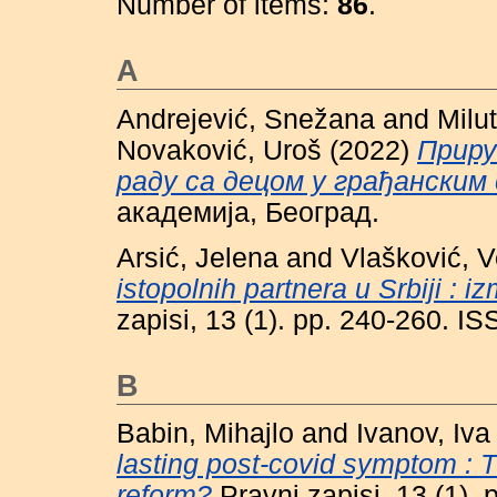
Number of items:
86
.
A
Andrejević, Snežana
and
Milut
Novaković, Uroš
(2022)
Приру
раду са децом у грађанским
академија, Београд.
Arsić, Jelena
and
Vlašković, V
istopolnih partnera u Srbiji : 
zapisi, 13 (1). pp. 240-260. 
B
Babin, Mihajlo
and
Ivanov, Iva
lasting post-covid symptom : T
reform?
Pravni zapisi, 13 (1).