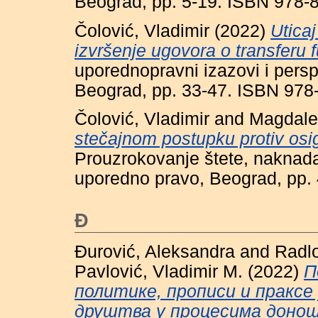
Beograd, pp. 5-19. ISBN 978-
Čolović, Vladimir
(2022)
Uticaj
izvršenje ugovora o transferu 
uporednopravni izazovi i perspe
Beograd, pp. 33-47. ISBN 978
Čolović, Vladimir
and
Magdale
stečajnom postupku protiv osi
Prouzrokovanje štete, naknada 
uporedno pravo, Beograd, pp.
Đ
Đurović, Aleksandra
and
Radl
Pavlović, Vladimir M.
(2022)
П
политике, прописи и праксе
друштва у процесима донош