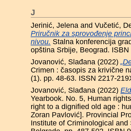
J
Jerinić, Jelena
and
Vučetić, D
Priručnik za sprovođenje prin
nivou.
Stalna konferencija grad
opština Srbije, Beograd. ISB
Jovanović, Slađana
(2022)
„De
Crimen : časopis za krivične na
(1). pp. 48-63. ISSN 2217-219
Jovanović, Slađana
(2022)
Eld
Yearbook. No. 5, Human rights 
right to a dignified old age : hu
Zoran Pavlović]. Provincial Pr
Institute of Criminological an