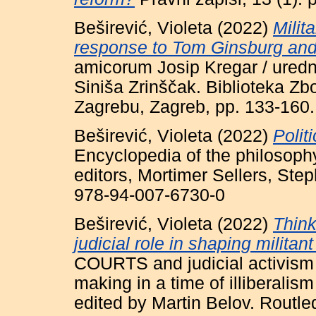
Beširević, Violeta
(2022)
Milit
response to Tom Ginsburg and
amicorum Josip Kregar / uredn
Siniša Zrinščak. Biblioteka Zbor
Zagrebu, Zagreb, pp. 133-160
Beširević, Violeta
(2022)
Polit
Encyclopedia of the philosophy
editors, Mortimer Sellers, Ste
978-94-007-6730-0
Beširević, Violeta
(2022)
Think
judicial role in shaping milit
COURTS and judicial activism u
making in a time of illiberali
edited by Martin Belov. Routl