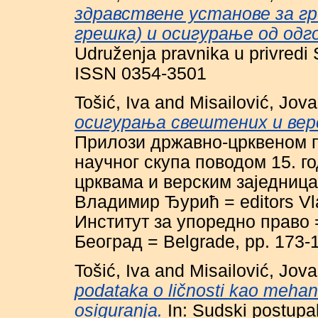
здравствене установе за гр
грешка) и осигурање од одг
Udruženja pravnika u privredi 
ISSN 0354-3501
Tošić, Iva
and
Misailović, Jov
осигурања свештених и верс
Прилози државно-црквеном п
научног скупа поводом 15. 
црквама и верским заједниц
Владимир Ђурић = editors Vlad
Институт за упоредно право = 
Београд = Belgrade, pp. 173-
Tošić, Iva
and
Misailović, Jov
podataka o ličnosti kao mehan
osiguranja.
In: Sudski postupa