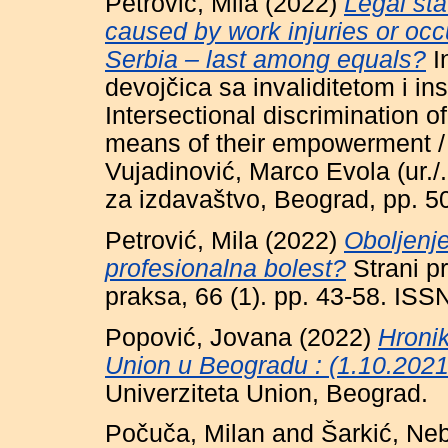
Petrović, Mila
(2022)
Legal sta
caused by work injuries or occ
Serbia – last among equals?
I
devojčica sa invaliditetom i i
Intersectional discrimination o
means of their empowerment /
Vujadinović, Marco Evola (ur./.
za izdavaštvo, Beograd, pp. 
Petrović, Mila
(2022)
Oboljenje
profesionalna bolest?
Strani pr
praksa, 66 (1). pp. 43-58. IS
Popović, Jovana
(2022)
Hronik
Union u Beogradu : (1.10.2021
Univerziteta Union, Beograd.
Počuča, Milan
and
Šarkić, Ne