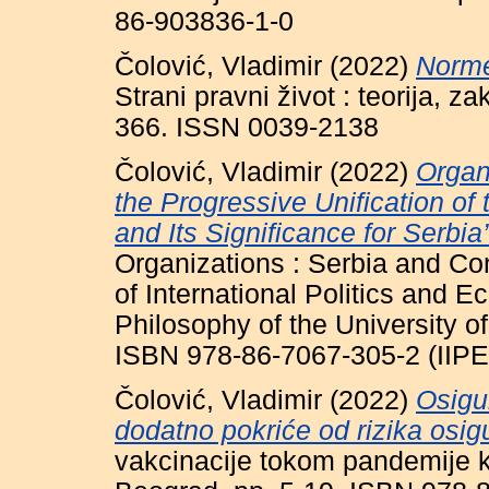
86-903836-1-0
Čolović, Vladimir
(2022)
Norme
Strani pravni život : teorija, 
366. ISSN 0039-2138
Čolović, Vladimir
(2022)
Organ
the Progressive Unification of 
and Its Significance for Serbia’
Organizations : Serbia and Con
of International Politics and E
Philosophy of the University o
ISBN 978-86-7067-305-2 (IIPE
Čolović, Vladimir
(2022)
Osigu
dodatno pokriće od rizika osig
vakcinacije tokom pandemije k