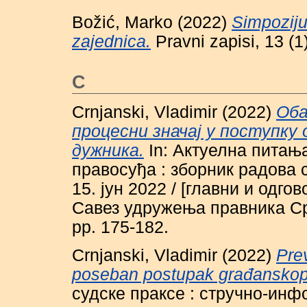
Božić, Marko
(2022)
Simpoziju
zajednica.
Pravni zapisi, 13 (
C
Crnjanski, Vladimir
(2022)
Оба
процесни значај у поступку
дужника.
In: Актуелна питањ
правосуђа : зборник радова 
15. јун 2022 / [главни и одг
Савез удружења правника Ср
pp. 175-182.
Crnjanski, Vladimir
(2022)
Pre
poseban postupak građanskopr
судске праксе : стручно-инфо