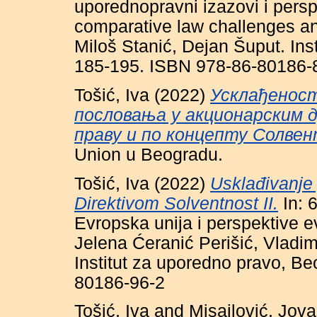
uporednopravni izazovi i perspe
comparative law challenges and
Miloš Stanić, Dejan Šuput. Ins
185-195. ISBN 978-86-80186-
Tošić, Iva
(2022)
Усклађеност
пословања у акционарским 
праву и по концепту Солвен
Union u Beogradu.
Tošić, Iva
(2022)
Usklađivanje 
Direktivom Solventnost II.
In: 
Evropska unija i perspektive ev
Jelena Ćeranić Perišić, Vladim
Institut za uporedno pravo, B
80186-96-2
Tošić, Iva
and
Misailović, Jov