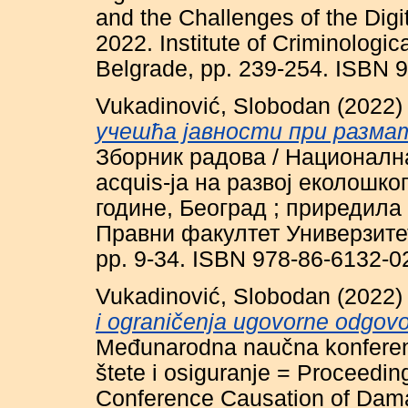
and the Challenges of the Digi
2022. Institute of Criminologi
Belgrade, pp. 239-254. ISBN 
Vukadinović, Slobodan
(2022
учешћа јавности при разм
Зборник радова / Националн
acquis-ја на развој еколошког
године, Београд ; приредил
Правни факултет Универзитет
pp. 9-34. ISBN 978-86-6132-0
Vukadinović, Slobodan
(2022
i ograničenja ugovorne odgovo
Međunarodna naučna konferenc
štete i osiguranje = Proceeding
Conference Causation of Da