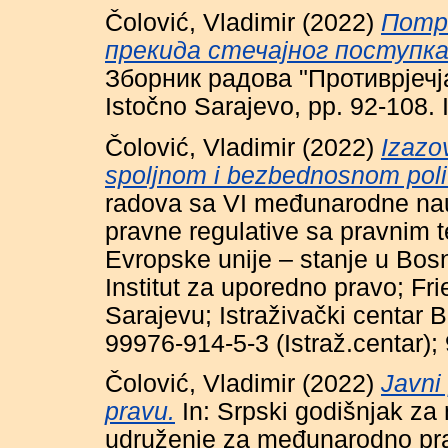
Čolović, Vladimir
(2022)
Потр
прекида стечајног поступка
Зборник радова "Противрјечја
Istočno Sarajevo, pp. 92-108
Čolović, Vladimir
(2022)
Izazo
spoljnom i bezbednosnom poli
radova sa VI međunarodne na
pravne regulative sa pravnim
Evropske unije – stanje u Bosni
Institut za uporedno pravo; Fri
Sarajevu; Istraživački centar 
99976-914-5-3 (Istraž.centar)
Čolović, Vladimir
(2022)
Javni
pravu.
In: Srpski godišnjak z
udruženje za međunarodno pra