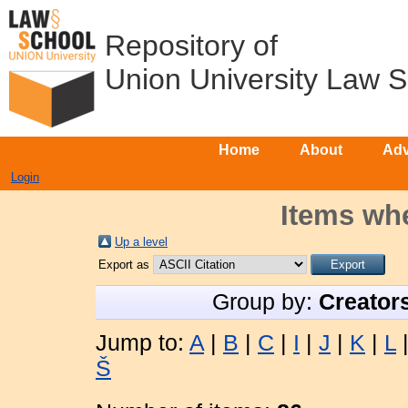
Repository of
Union University Law 
Home
About
Adv
Login
Items whe
Up a level
Export as
Group by:
Creator
Jump to:
A
|
B
|
C
|
I
|
J
|
K
|
L
Š