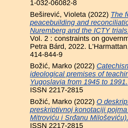
1-032-06082-8
Beširević, Violeta
(2022)
The f
peacebuilding and reconciliati
Nuremberg and the ICTY trials
Vol. 2 : constraints on governm
Petra Bárd, 2022. L'Harmattan
414-844-9
Božić, Marko
(2022)
Catechism
ideological premises of teachi
Yugoslavia from 1945 to 1991.
ISSN 2217-2815
Božić, Marko
(2022)
O deskript
preskriptivnoj konotaciji pojm
Mitroviću i Srđanu Miloševiću)
ISSN 2217-2815