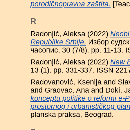
porodičnopravna zaštita.
[Teac
R
Radonjić, Aleksa
(2022)
Neobi
Republike Srbije.
Избор судск
часопис, 30 (7/8). pp. 11-13.
Radonjić, Aleksa
(2022)
New B
13 (1). pp. 331-337. ISSN 221
Radovanović, Ksenija
and
Sla
and
Graovac, Ana
and
Đoki, 
konceptu politike o reformi e-P
prostornog i urbanističkog plan
planska praksa, Beograd.