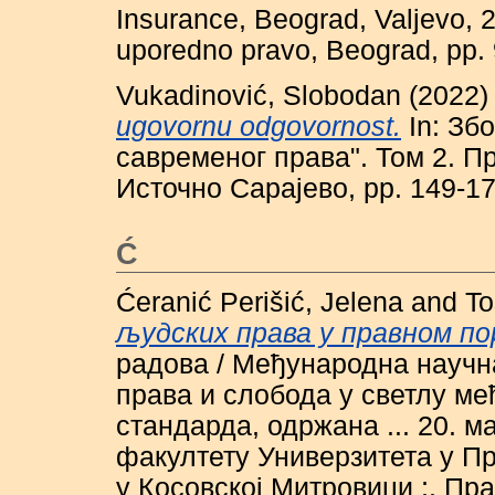
Insurance, Beograd, Valjevo, 202
uporedno pravo, Beograd, pp.
Vukadinović, Slobodan
(2022
ugovornu odgovornost.
In: Зб
савременог права". Том 2. П
Источно Сарајево, pp. 149-1
Ć
Ćeranić Perišić, Jelena
and
To
људских права у правном по
радова / Међународна науч
права и слобода у светлу м
стандарда, одржана ... 20. м
факултету Универзитета у 
у Косовској Митровици ;. Пр