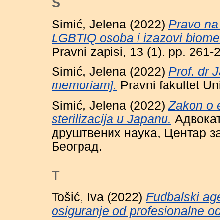
S
Simić, Jelena
(2022)
Pravo na 
LGBTIQ osoba i izazovi biome
Pravni zapisi, 13 (1). pp. 26
Simić, Jelena
(2022)
Prof. dr 
memoriam].
Pravni fakultet Un
Simić, Jelena
(2022)
Zakon o e
sterilizacija u Japanu.
Адвокат
друштвених наука, Центар з
Београд.
T
Tošić, Iva
(2022)
Fudbalski age
osiguranje od profesionalne o