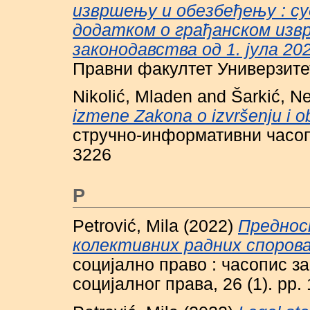
извршењу и обезбеђењу : су
додатком о грађанском изв
законодавства од 1. јула 202
Правни факултет Универзите
Nikolić, Mladen
and
Šarkić, N
izmene Zakona o izvršenju i 
стручно-информативни часопис
3226
P
Petrović, Mila
(2022)
Преднос
колективних радних спорова
социјално право : часопис за
социјалног права, 26 (1). pp