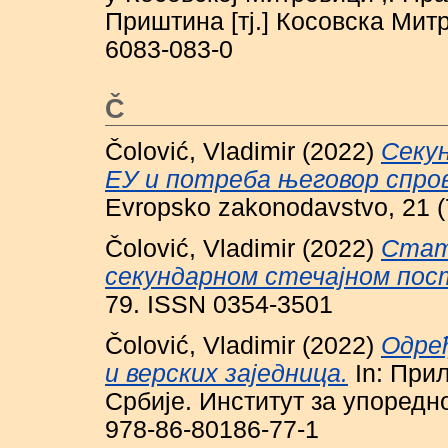
Приштина [тј.] Косовска Митр
6083-083-0
Č
Čolović, Vladimir
(2022)
Секун
ЕУ и потреба његовор спро
Evropsko zakonodavstvo, 21 (
Čolović, Vladimir
(2022)
Стат
секундарном стечајном пос
79. ISSN 0354-3501
Čolović, Vladimir
(2022)
Одре
и верских заједница.
In: При
Србије. Институт за упоредно
978-86-80186-77-1