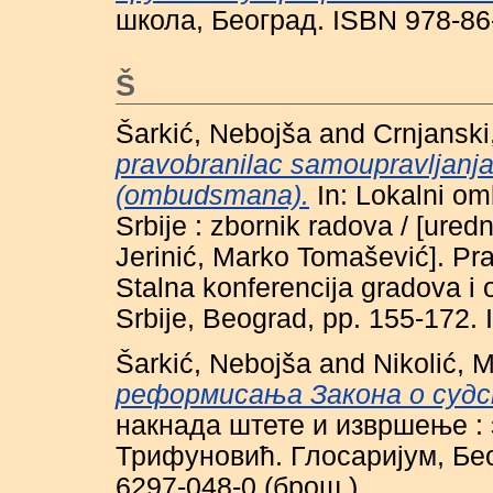
школа, Београд. ISBN 978-86
Š
Šarkić, Nebojša
and
Crnjanski
pravobranilac samoupravljanja
(ombudsmana).
In: Lokalni o
Srbije : zbornik radova / [ured
Jerinić, Marko Tomašević]. Prav
Stalna konferencija gradova i 
Srbije, Beograd, pp. 155-172.
Šarkić, Nebojša
and
Nikolić, 
реформисања Закона о суд
накнада штете и извршење : 
Трифуновић. Глосаријум, Бео
6297-048-0 (брош.)