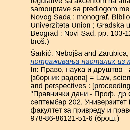
regulative sa akcentom na anal
samouprave sa predlogom mera 
Novog Sada : monograf. Bibliot
Univerziteta Union ; Gradska u
Beograd ; Novi Sad, pp. 103-
broš.)
Šarkić, Nebojša
and
Zarubica,
потраживања насталих из к
In: Право, наука и друштво -
[зборник радова] = Law, scienc
and perspectives : [proceedi
"Правнички дани - Проф. др 
септембар 202. Универзитет
факултет за привреду и прав
978-86-86121-51-6 (брош.)