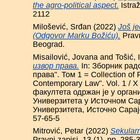
the agro-political aspect.
Istra
2112
Milošević, Srđan
(2022)
Još je
(Odgovor Marku Božiću).
Pravn
Beograd.
Misailović, Jovana
and
Tošić, 
извор права.
In: Зборник рад
права". Том 1 = Collection of 
Contemporary Law". Vol. 1 /
факултета одржан је у орган
Универзитета у Источном Сар
Универзитета, Источно Сарај
57-65-5
Mitrović, Petar
(2022)
Sekularn
Pravni zapisi, 13 (1). pp. 28