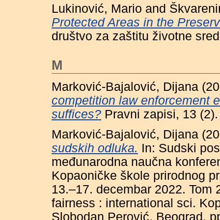
Lukinović, Mario
and
Škvareni
Protected Areas in the Preserva
društvo za zaštitu životne sre
M
Marković-Bajalović, Dijana
(20
competition law enforcement e
suffices?
Pravni zapisi, 13 (2
Marković-Bajalović, Dijana
(20
sudskih odluka.
In: Sudski pos
međunarodna naučna konferenci
Kopaoničke škole prirodnog pr
13.–17. decembar 2022. Tom 2 
fairness : international sci. K
Slobodan Perović, Beograd, p