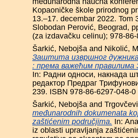
međunarodna naučna konferenci
Kopaoničke škole prirodnog pr
13.–17. decembar 2022. Tom 3
Slobodan Perović, Beograd, p
(za izdavačku celinu); 978-86-
Šarkić, Nebojša
and
Nikolić, 
Заштита извршног дужника
: према важећим правилима 
In: Радни односи, накнада ш
редактор Предраг Трифуновић
239. ISBN 978-86-6297-048-0 
Šarkić, Nebojša
and
Trgovčevi
međunarodnih dokumenata koji
zaštićenim područjima.
In: Ana
iz oblasti upravljanja zaštiće