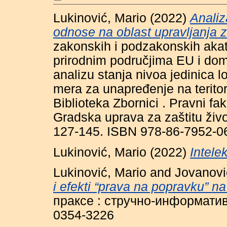
Lukinović, Mario
(2022)
Analiz
odnose na oblast upravljanja 
zakonskih i podzakonskih akata
prirodnim područjima EU i do
analizu stanja nivoa jedinica
mera za unapređenje na terito
Biblioteka Zbornici . Pravni fa
Gradska uprava za zaštitu živo
127-145. ISBN 978-86-7952-0
Lukinović, Mario
(2022)
Intele
Lukinović, Mario
and
Jovanovi
i efekti “prava na popravku” na
праксе : стручно-информативн
0354-3226