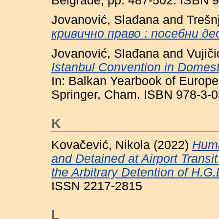
Belgrade, pp. 487-502. ISBN 
Jovanović, Slađana
and
Trešn
кривично право : посебни де
Jovanović, Slađana
and
Vujiči
Istanbul Convention in Domest
In: Balkan Yearbook of Europe
Springer, Cham. ISBN 978-3-
K
Kovačević, Nikola
(2022)
Huma
and Detained at Airport Trans
the Arbitrary Detention of H.G.
ISSN 2217-2815
L