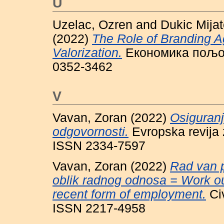
U
Uzelac, Ozren
and
Dukic Mijat
(2022)
The Role of Branding Ag
Valorization.
Економика пољопр
0352-3462
V
Vavan, Zoran
(2022)
Osiguranj
odgovornosti.
Evropska revija z
ISSN 2334-7597
Vavan, Zoran
(2022)
Rad van p
oblik radnog odnosa = Work ou
recent form of employment.
Civ
ISSN 2217-4958