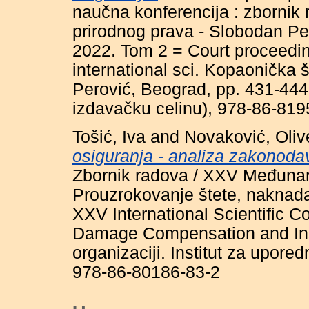
naučna konferencija : zbornik
prirodnog prava - Slobodan P
2022. Tom 2 = Court proceeding
international sci. Kopaonička 
Perović, Beograd, pp. 431-44
izdavačku celinu), 978-86-8195
Tošić, Iva
and
Novaković, Oliv
osiguranja - analiza zakonoda
Zbornik radova / XXV Međunar
Prouzrokovanje štete, naknada
XXV International Scientific 
Damage Compensation and Insu
organizaciji. Institut za upor
978-86-80186-83-2