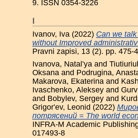
9. ISSN 0354-3226
I
Ivanov, Iva
(2022)
Can we talk
without Improved administrati
Pravni zapisi, 13 (2). pp. 47
Ivanova, Natal'ya
and
Tiutiuri
Oksana
and
Podrugina, Anast
Makarova, Ekaterina
and
Kashi
Ivaschenko, Aleksey
and
Gurv
and
Bobylev, Sergey
and
Kurd
Grigor'ev, Leonid
(2022)
Миров
потрясений = The world econom
INFRA-M Academic Publishing
017493-8