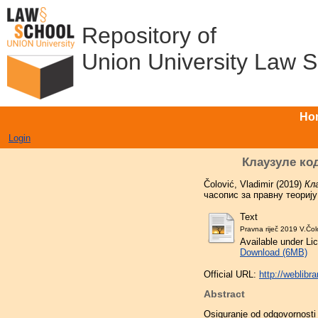
Repository of
Union University Law 
Ho
Login
Клаузуле ко
Čolović, Vladimir
(2019)
Кл
часопис за правну теорију
Text
Pravna riječ 2019 V.Čol
Available under L
Download (6MB)
Official URL:
http://weblibra
Abstract
Osiguranje od odgovornosti 