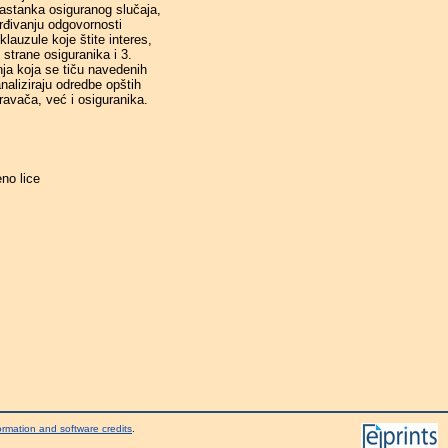
nastanka osiguranog slučaja,
vrđivanju odgovornosti
klauzule koje štite interes,
strane osiguranika i 3.
nja koja se tiču navedenih
aliziraju odredbe opštih
ravača, već i osiguranika.
no lice
ormation and software credits
.