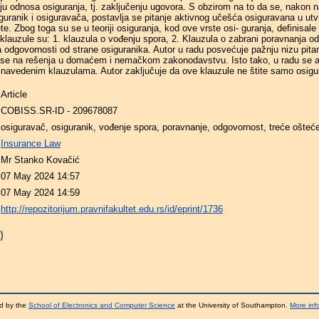
nju odnosa osiguranja, tj. zaklјučenju ugovora. S obzirom na to da se, nakon 
osiguranik i osiguravača, postavlјa se pitanje aktivnog učešća osiguravana u ut
te. Zbog toga su se u teoriji osiguranja, kod ove vrste osi- guranja, definisale 
klauzule su: 1. klauzula o vođenju spora, 2. Klauzula o zabrani poravnanja od 
a odgovornosti od strane osiguranika. Autor u radu posvećuje pažnju nizu pita
e se na rešenja u domaćem i nemačkom zakonodavstvu. Isto tako, u radu se an
 navedenim klauzulama. Autor zaklјučuje da ove klauzule ne štite samo osigu
Article
COBISS.SR-ID - 209678087
osiguravač, osiguranik, vođenje spora, poravnanje, odgovornost, treće ošteće
Insurance Law
Mr Stanko Kovačić
07 May 2024 14:57
07 May 2024 14:59
http://repozitorijum.pravnifakultet.edu.rs/id/eprint/1736
)
d by the
School of Electronics and Computer Science
at the University of Southampton.
More inf