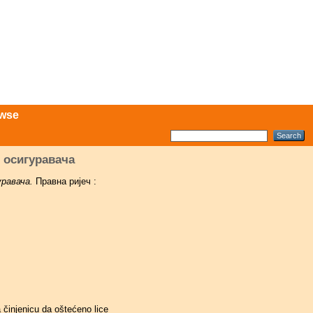
wse
 осигуравача
равача.
Правна ријеч :
 činjenicu da oštećeno lice