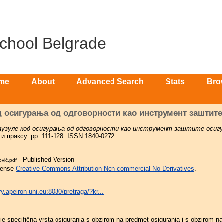
School Belgrade
me
About
Advanced Search
Stats
Bro
д осигурања од одговорности као инструмент заштите
аузуле код осигурања од одговорности као инструмент заштите осигу
 и праксу. pp. 111-128. ISSN 1840-0272
- Published Version
ović.pdf
icense
Creative Commons Attribution Non-commercial No Derivatives
.
ry.apeiron-uni.eu:8080/pretraga/?kr...
je specifična vrsta osiguranja s obzirom na predmet osiguranja i s obzirom na