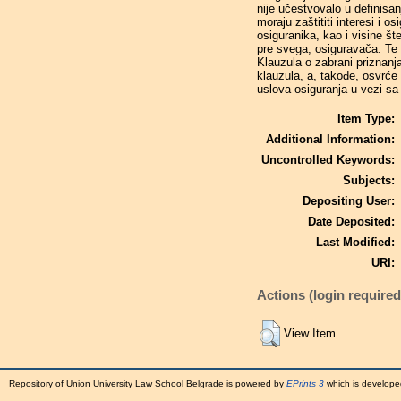
nije učestvovalo u definisa
moraju zaštititi interesi i 
osiguranika, kao i visine šte
pre svega, osiguravača. Te 
Klauzula o zabrani priznanj
klauzula, a, takođe, osvrć
uslova osiguranja u vezi sa
Item Type:
Additional Information:
Uncontrolled Keywords:
Subjects:
Depositing User:
Date Deposited:
Last Modified:
URI:
Actions (login required
View Item
Repository of Union University Law School Belgrade is powered by
EPrints 3
which is develope