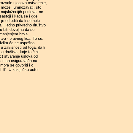
izazvale njegovo ostvarenje,
e može i umnožavati, što
 najsloženijih poslova, ne
astoji i kada se i gde
je odrediti da li se neki
 li jedno privredno društvo
u biti dovoljna da se
 smanjenjem broja
tva - pravnog lica. To su:
 rizika će se uspešno
 u zavisnosti od toga, da li
og društva, koje to čini
 c) stvaranje uslova od
 ili sa osiguravača na
mora se govoriti i o
 II“. U zaključku autor