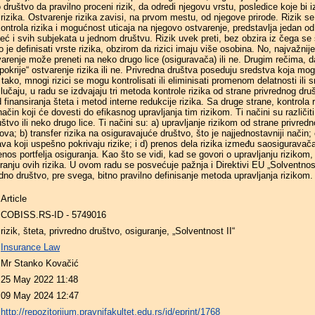
 društvo da pravilno proceni rizik, da odredi njegovu vrstu, posledice koje bi 
 rizika. Ostvarenje rizika zavisi, na prvom mestu, od njegove prirode. Rizik s
ontrola rizika i mogućnost uticaja na njegovo ostvarenje, predstavlja jedan od
ć i svih subjekata u jednom društvu. Rizik uvek preti, bez obzira iz čega se s
e definisati vrste rizika, obzirom da rizici imaju više osobina. No, najvažnije 
arenje može preneti na neko drugo lice (osiguravača) ili ne. Drugim rečima, da
okrije“ ostvarenje rizika ili ne. Privredna društva poseduju sredstva koja mog
o tako, mnogi rizici se mogu kontrolisati ili eliminisati promenom delatnosti ili
učaju, u radu se izdvajaju tri metoda kontrole rizika od strane privrednog druš
finansiranja šteta i metod interne redukcije rizika. Sa druge strane, kontrola
ačin koji će dovesti do efikasnog upravljanja tim rizikom. Ti načini su različiti
uštvo ili neko drugo lice. Ti načini su: a) upravljanje rizikom od strane privredn
a; b) transfer rizika na osiguravajuće društvo, što je najjednostavniji način;
va koji uspešno pokrivaju rizike; i d) prenos dela rizika između saosiguravača
os portfelja osiguranja. Kao što se vidi, kad se govori o upravljanju rizikom, 
ranju ovih rizika. U ovom radu se posvećuje pažnja i Direktivi EU „Solventnost
dno društvo, pre svega, bitno pravilno definisanje metoda upravljanja rizikom.
Article
COBISS.RS-ID - 5749016
rizik, šteta, privredno društvo, osiguranje, „Solventnost II“
Insurance Law
Mr Stanko Kovačić
25 May 2022 11:48
09 May 2024 12:47
http://repozitorijum.pravnifakultet.edu.rs/id/eprint/1768