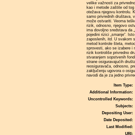
velike važnosti za privredno
kao i metode zaštite od tog
otežava njegovu kontrolu. K
samo privrednih društava, ve
može ostvariti. Veoma teško j
rizik, odnosno, njegovo ostv
ima dovoljno sredstava da „p
pojedini rizici „smanje“. Ist
zaposlenih, itd. U svakom sl
metod kontrole šteta, metod 
sprovesti, ako se izabere i n
rizik kontroliše privredno dr
stvaranjem sopstvenih fondov
strane osiguravajućih društa
reosiguravača, odnosno, pren
zaključenju ugovora o osigu
navodi da je za jedno privre
Item Type:
Additional Information:
Uncontrolled Keywords:
Subjects:
Depositing User:
Date Deposited:
Last Modified:
URI: