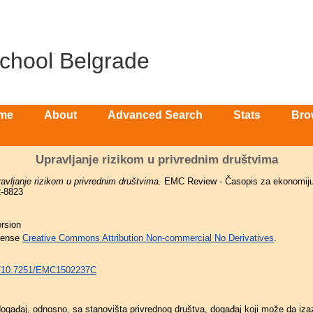
School Belgrade
me
About
Advanced Search
Stats
Bro
Upravljanje rizikom u privrednim društvima
avljanje rizikom u privrednim društvima.
EMC Review - Časopis za ekonomiju i
2-8823
rsion
icense
Creative Commons Attribution Non-commercial No Derivatives
.
rg/10.7251/EMC1502237C
 događaj, odnosno, sa stanovišta privrednog društva, događaj koji može da iza