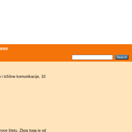
wse
 tržišne komunikacije, 10
zove štetu. Zbog toga je od