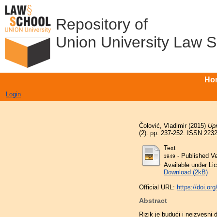
Repository of
Union University Law 
Ho
Login
Čolović, Vladimir
(2015)
Upr
(2). pp. 237-252. ISSN 223
Text
- Published Ve
1949
Available under L
Download (2kB)
Official URL:
https://doi.o
Abstract
Rizik je budući i neizvesni