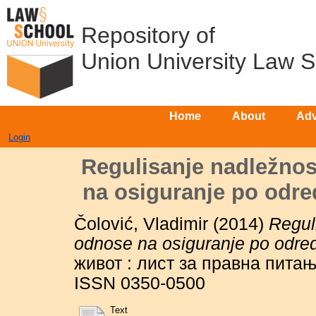
Repository of
Union University Law 
Home
About
Adv
Login
Regulisanje nadležnos
na osiguranje po odr
Čolović, Vladimir
(2014)
Regul
odnose na osiguranje po odr
живот : лист за правна питања
ISSN 0350-0500
Text