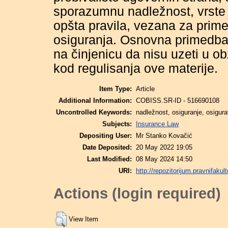
sporazumnu nadležnost, vrste ri
opšta pravila, vezana za prime
osiguranja. Osnovna primedba 
na činjenicu da nisu uzeti u obz
kod regulisanja ove materije.
Item Type:
Article
Additional Information:
COBISS.SR-ID - 516690108
Uncontrolled Keywords:
nadležnost, osiguranje, osigu
Subjects:
Insurance Law
Depositing User:
Mr Stanko Kovačić
Date Deposited:
20 May 2022 19:05
Last Modified:
08 May 2024 14:50
URI:
http://repozitorijum.pravnifakult
Actions (login required)
View Item