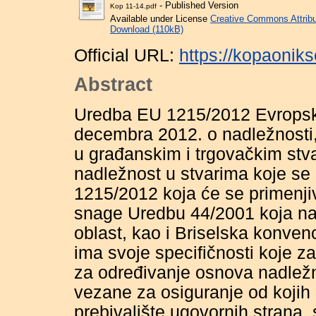
- Published Version
Kop 11-14.pdf
Available under License
Creative Commons Attribu
Download (110kB)
Official URL:
https://kopaonik
Abstract
Uredba EU 1215/2012 Evropsko
decembra 2012. o nadležnosti, 
u građanskim i trgovačkim stva
nadležnost u stvarima koje se
1215/2012 koja će se primenjiv
snage Uredbu 44/2001 koja na,
oblast, kao i Briselska konven
ima svoje specifičnosti koje za
za određivanje osnova nadležno
vezane za osiguranje od kojih 
prebivalište ugovornih strana, 