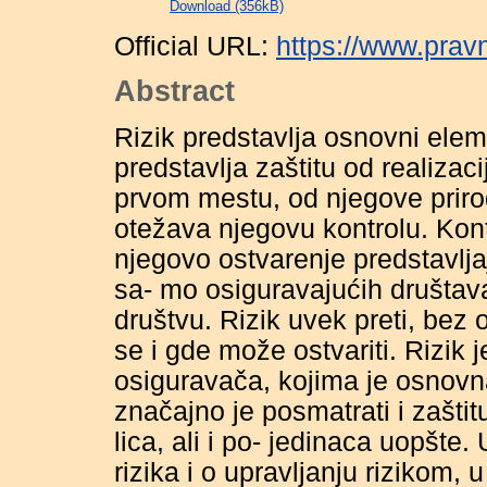
Download (356kB)
Official URL:
https://www.pravn
Abstract
Rizik predstavlјa osnovni elem
predstavlјa zaštitu od realizaci
prvom mestu, od njegove priro
otežava njegovu kontrolu. Kont
njegovo ostvarenje predstavlјa
sa- mo osiguravajućih društav
društvu. Rizik uvek preti, bez 
se i gde može ostvariti. Rizik 
osiguravača, kojima je osnovna 
značajno je posmatrati i zaštit
lica, ali i po- jedinaca uopšte
rizika i o upravlјanju rizikom, 