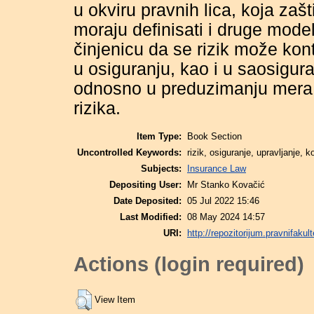
u okviru pravnih lica, koja zašt
moraju definisati i druge mode
činjenicu da se rizik može kont
u osiguranju, kao i u saosiguran
odnosno u preduzimanju mera 
rizika.
Item Type:
Book Section
Uncontrolled Keywords:
rizik, osiguranje, upravlјanje, k
Subjects:
Insurance Law
Depositing User:
Mr Stanko Kovačić
Date Deposited:
05 Jul 2022 15:46
Last Modified:
08 May 2024 14:57
URI:
http://repozitorijum.pravnifakult
Actions (login required)
View Item