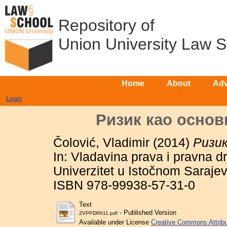
Repository of
Union University Law 
Home
About
Adv
Login
Ризик као основ
Čolović, Vladimir
(2014)
Ризик
In: Vladavina prava i pravna dr
Univerzitet u Istočnom Sarajev
ISBN 978-99938-57-31-0
Text
- Published Version
ZVPPDRII11.pdf
Available under License
Creative Commons Attribu