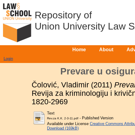
Repository of
Union University Law 
Home
About
Adv
Login
Prevare u osigu
Čolović, Vladimir
(2011)
Preva
Revija za kriminologiju i krivi
1820-2969
Text
- Published Version
Rev.za K.K. 2-3-11.pdf
Available under License
Creative Commons Attribu
Download (169kB)