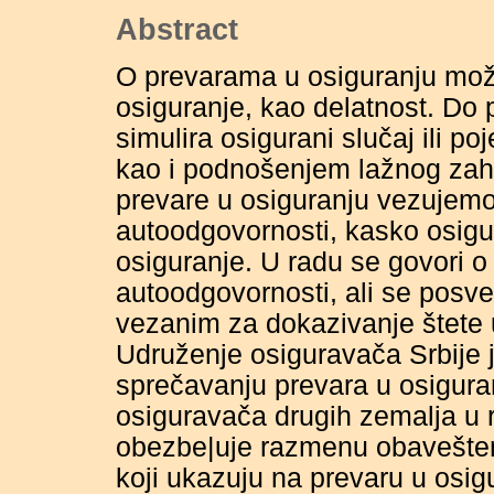
Abstract
O prevarama u osiguranju može
osiguranje, kao delatnost. Do p
simulira osigurani slučaj ili p
kao i podnošenjem lažnog zah
prevare u osiguranju vezujemo
autoodgovornosti, kasko osigur
osiguranje. U radu se govori 
autoodgovornosti, ali se posve
vezanim za dokazivanje štete u
Udruženje osiguravača Srbije j
sprečavanju prevara u osigura
osiguravača drugih zemalja u r
obezbe|uje razmenu obavešte
koji ukazuju na prevaru u osig