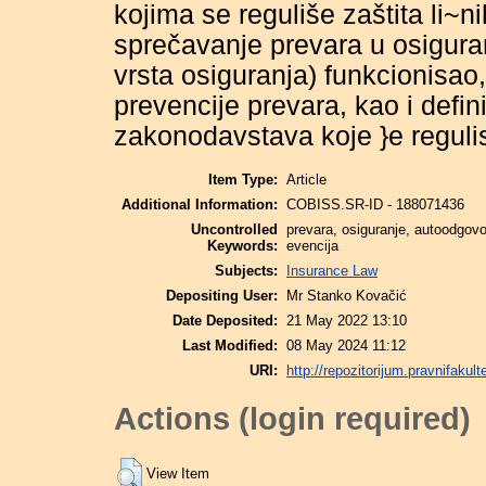
kojima se reguliše zaštita li~n
sprečavanje prevara u osiguran
vrsta osiguranja) funkcionisao, 
prevencije prevara, kao i defi
zakonodavstava koje }e regulis
Item Type:
Article
Additional Information:
COBISS.SR-ID - 188071436
Uncontrolled
prevara, osiguranje, autoodgovo
Keywords:
evencija
Subjects:
Insurance Law
Depositing User:
Mr Stanko Kovačić
Date Deposited:
21 May 2022 13:10
Last Modified:
08 May 2024 11:12
URI:
http://repozitorijum.pravnifakult
Actions (login required)
View Item