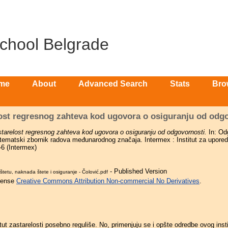
School Belgrade
me
About
Advanced Search
Stats
Bro
ost regresnog zahteva kod ugovora o osiguranju od odg
tarelost regresnog zahteva kod ugovora o osiguranju od odgovornosti.
In: Od
 tematski zbornik radova međunarodnog značaja. Intermex : Institut za upore
6 (Intermex)
- Published Version
tetu, naknada štete i osiguranje - Čolović.pdf
icense
Creative Commons Attribution Non-commercial No Derivatives
.
itut zastarelosti posebno reguliše. No, primenjuju se i opšte odredbe ovog inst