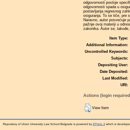
odgovornosti postoje specif
odgovornosti spada u osigu
postavljanja regresnog zaht
osiguranja. To se tiče, pre 
Naravno, autor posvećuje pa
pažnje ovoj materiji u odn
zakonika. Autor se, takođe,
Item Type:
Additional Information:
Uncontrolled Keywords:
Subjects:
Depositing User:
Date Deposited:
Last Modified:
URI:
Actions (login required
View Item
Repository of Union University Law School Belgrade is powered by
EPrints 3
which is develope