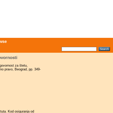
wse
ovornosti
govornost za štetu,
dno pravo, Beograd, pp. 349-
ituta. Kod osiguranja od