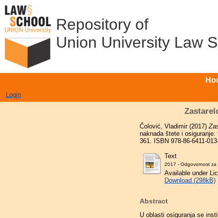
Repository of
Union University Law 
Ho
Login
Zastarel
Čolović, Vladimir
(2017)
Zas
naknada štete i osiguranje:
361. ISBN 978-86-6411-013-
Text
2017 - Odgovornost za š
Available under L
Download (298kB)
Abstract
U oblasti osiguranja se inst