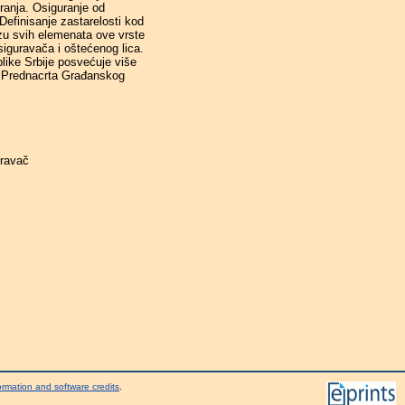
ranja. Osiguranje od
efinisanje zastarelosti kod
izu svih elemenata ove vrste
siguravača i oštećenog lica.
like Srbije posvećuje više
a Prednacrta Građanskog
uravač
ormation and software credits
.