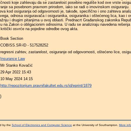
ičnosti koje zahtevaju da se zastarelost posebno reguliše kod ove vrste osigu
ranje sa posebnom pravnom prirodom, iako se radi o imovinskom osiguranju. D
eva kod osiguranja od odgovornosti je, takođe, specifično i ono zahteva anal
svega, odnosa osiguravača i osiguranika, osiguranika i oštećenog lica, kao i o
žnju i drugim pitanjima u ovoj oblasti. Prednacrt Građanskog zakonika Repub
osu na Zakon o obligacionim odnosima. U radu se analiziraju navedena rešenj
 kritički osvrće na pojedine odredbe ovog akta.
Book Section
COBISS.SR-ID - 517528252
regresni zahtev, zastarelost, osiguranje od odgovornosti, oštećeno lice, osig
Insurance Law
Mr Stanko Kovačić
29 Apr 2022 15:43
10 May 2024 14:15
http://repozitorijum.pravnifakultet.edu.rs/id/eprint/1879
)
d by the
School of Electronics and Computer Science
at the University of Southampton.
More inf