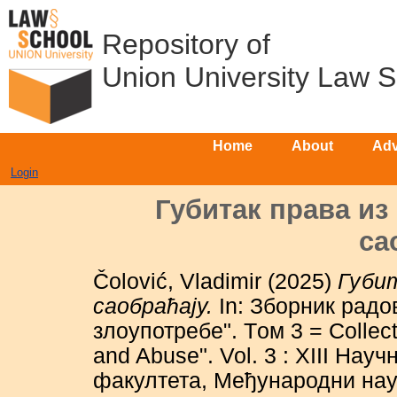
Repository of
Union University Law 
Home
About
Adv
Login
Губитак права из
са
Čolović, Vladimir
(2025)
Губит
саобраћају.
In: Зборник радо
злоупотребе". Tом 3 = Collect
and Abuse". Vol. 3 : XIII На
факултета, Mеђународни науч