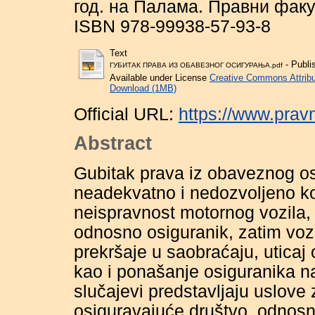
год. на Палама. Правни факул
ISBN 978-99938-57-93-8
Text
- Publi
ГУБИТАК ПРАВА ИЗ ОБАВЕЗНОГ ОСИГУРАЊА.pdf
Available under License
Creative Commons Attribu
Download (1MB)
Official URL:
https://www.prav
Abstract
Gubitak prava iz obaveznog os
neadekvatno i nedozvoljeno ko
neispravnost motornog vozila, 
odnosno osiguranik, zatim vo
prekršaje u saobraćaju, utica
kao i ponašanje osiguranika 
slučajevi predstavljaju uslove 
osiguravajuće društvo, odnosn