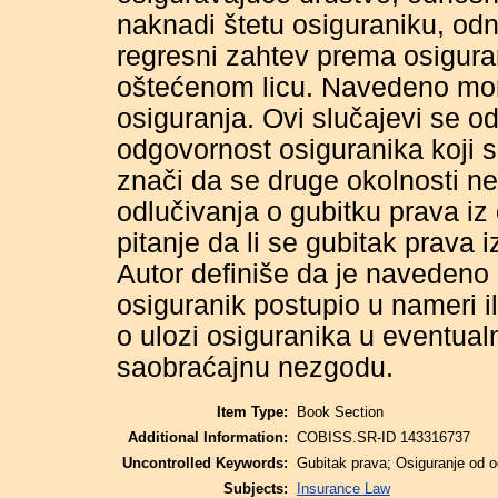
naknadi štetu osiguraniku, od
regresni zahtev prema osiguran
oštećenom licu. Navedeno mora
osiguranja. Ovi slučajevi se 
odgovornost osiguranika koji s
znači da se druge okolnosti ne
odlučivanja o gubitku prava iz 
pitanje da li se gubitak prava i
Autor definiše da je navedeno
osiguranik postupio u nameri il
o ulozi osiguranika u eventua
saobraćajnu nezgodu.
Item Type:
Book Section
Additional Information:
COBISS.SR-ID 143316737
Uncontrolled Keywords:
Gubitak prava; Osiguranje od o
Subjects:
Insurance Law