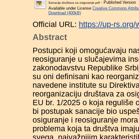
- Published Version
Sanacija društava za osiguranje.pdf
Available under License
Creative Commons Attribu
Download (400kB)
Official URL:
https://up-rs.org
Abstract
Postupci koji omogućavaju nas
reosiguranje u slučajevima ins
zakonodavstvu Republike Srbi
su oni definisani kao reorganiza
navedene institute su Direktiva
reorganizaciju društava za osig
EU br. 1/2025 o koja reguliše 
bi postupak sanacije bio uspe
osiguranje i reosiguranje mora 
problema koja ta društva imaj
svega, najvažnijim karakterist