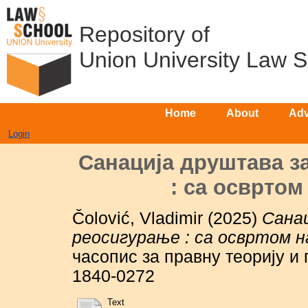
Repository of
Union University Law 
Home
About
Adv
Login
Санација друштава з
: са освртом
Čolović, Vladimir
(2025)
Санац
реосигурање : са освртом н
часопис за правну теорију и п
1840-0272
Text