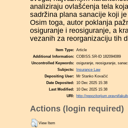
analiziraju ovlašćenja tela ko
sadržina plana sanacije koji 
Osim toga, autor poklanja paž
osiguranje i reosiguranje, a kr
vezanih za reorganizaciju tih 
Item Type:
Article
Additional Information:
COBISS.SR-ID 182094089
Uncontrolled Keywords:
osiguranje, reosiguranje, sanac
Subjects:
Insurance Law
Depositing User:
Mr Stanko Kovačić
Date Deposited:
10 Dec 2025 15:38
Last Modified:
10 Dec 2025 15:38
URI:
http://repozitorijum.pravnifakult
Actions (login required)
View Item