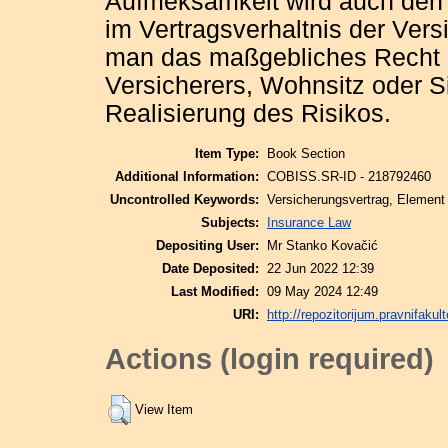
Aufmeksamkeit wird auch den
im Vertragsverhaltnis der Ver
man das maßgebliches Recht b
Versicherers, Wohnsitz oder Si
Realisierung des Risikos.
Item Type:
Book Section
Additional Information:
COBISS.SR-ID - 218792460
Uncontrolled Keywords:
Versicherungsvertrag, Element 
Subjects:
Insurance Law
Depositing User:
Mr Stanko Kovačić
Date Deposited:
22 Jun 2022 12:39
Last Modified:
09 May 2024 12:49
URI:
http://repozitorijum.pravnifakult
Actions (login required)
View Item