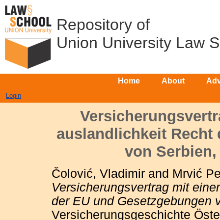
Repository of
Union University Law 
Home
About
Adv
Login
Versicherungsvertr
auslandlichkeit Rech
von Serbien
Čolović, Vladimir
and
Mrvić Pe
Versicherungsvertrag mit eine
der EU und Gesetzgebungen 
Versicherungsgeschichte Öster